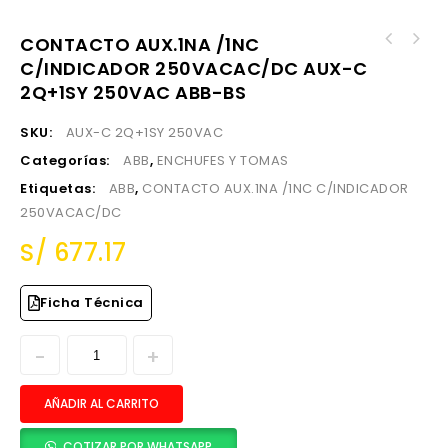
CONTACTO AUX.1NA /1NC
CONTACTO AUX.D/SEÑALIZ.D/ACTUAC.SA RELE1 S51
C/INDICADOR 250VACAC/DC AUX-C
CONTACTO AUX.1NA/1NC+1DISPAR.250VAC/DC P/T4-
P/T4-T5 NO AUX-SA T4-T5 1S51 PR ABB-BS
T5-T6 AUX-C T4-T5-T6 1Q 1S ABB-BS
2Q+1SY 250VAC ABB-BS
SKU:
AUX-C 2Q+1SY 250VAC
Categorías:
ABB
,
ENCHUFES Y TOMAS
Etiquetas:
ABB
,
CONTACTO AUX.1NA /1NC C/INDICADOR
250VACAC/DC
S/
677.17
Ficha Técnica
AÑADIR AL CARRITO
COTIZAR POR WHATSAPP