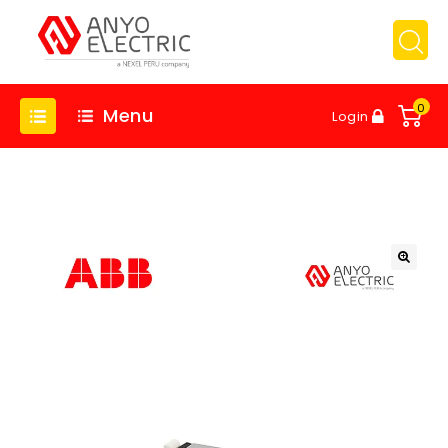
0
Menu
Login
🔍