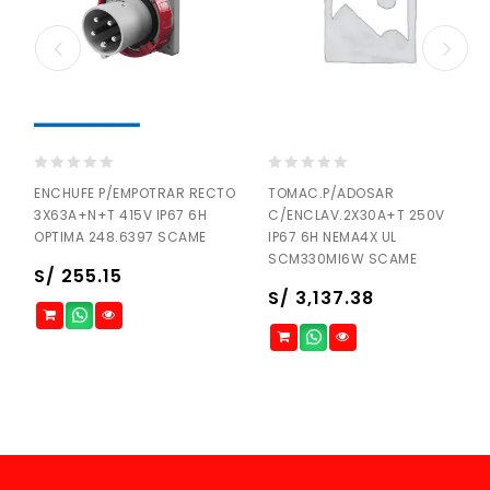
0
0
TOMAC.P/ADOSAR
ENCHUFE P/EMPOTRAR RECTO
out
out
C/ENCLAV.2X30A+T 250V
3X63A+N+T 415V IP67 6H
of
of
IP67 6H NEMA4X UL
OPTIMA 248.6397 SCAME
5
5
SCM330MI6W SCAME
S/
255.15
S/
3,137.38