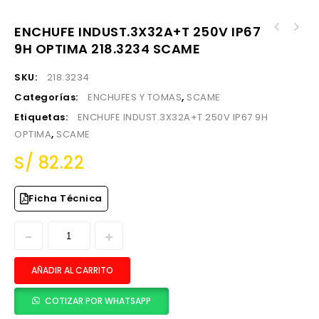
ENCHUFE INDUST.3X32A+T 250V IP67
ENCHUFE INDUST.3X32A+T 250V IP44 9H OPTIMA
9H OPTIMA 218.3234 SCAME
ENCHUFE INDUST.3X32A+T 415V IP44 6H OPTIMA
213.3234 SCAME
213.3236 SCAME
SKU:
218.3234
Categorías:
ENCHUFES Y TOMAS
,
SCAME
Etiquetas:
ENCHUFE INDUST.3X32A+T 250V IP67 9H
OPTIMA
,
SCAME
S/
82.22
Ficha Técnica
AÑADIR AL CARRITO
COTIZAR POR WHATSAPP