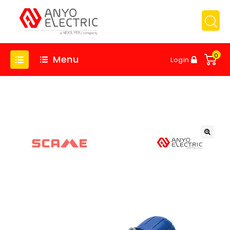
0
Menu
Login
🔍