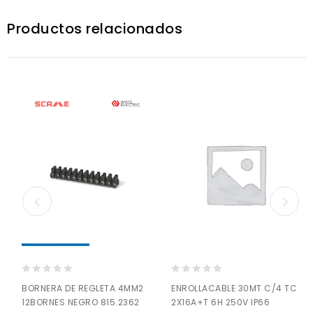
Productos relacionados
0
0
ENROLLACABLE 30MT C/4 TC
BORNERA DE REGLETA 4MM2
out
out
2X16A+T 6H 250V IP66
12BORNES NEGRO 815.2362
of
of