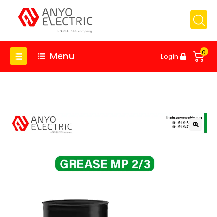
0
Menu
Login
🔍