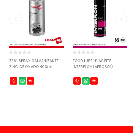
0
0
Z361 SPRAY GALVANIZANTE
FOOD LUBE H1 ACEITE
out
out
ZINC CROMADO 400ml
INTERFLON (AEROSOL)
of
of
5
5