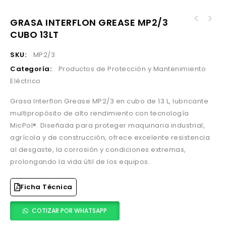
GRASA INTERFLON GREASE MP2/3
BARNIZ TRANSPARENTE AEROSOL 400ML VARNISH 16
CUBO 13LT
TERMOPASTY
SKU:
MP2/3
Categoría:
Productos de Protección y Mantenimiento
Eléctrico
Grasa Interflon Grease MP2/3 en cubo de 13 L, lubricante
multipropósito de alto rendimiento con tecnología
MicPol®. Diseñada para proteger maquinaria industrial,
agrícola y de construcción, ofrece excelente resistencia
al desgaste, la corrosión y condiciones extremas,
prolongando la vida útil de los equipos.
Ficha Técnica
COTIZAR POR WHATSAPP