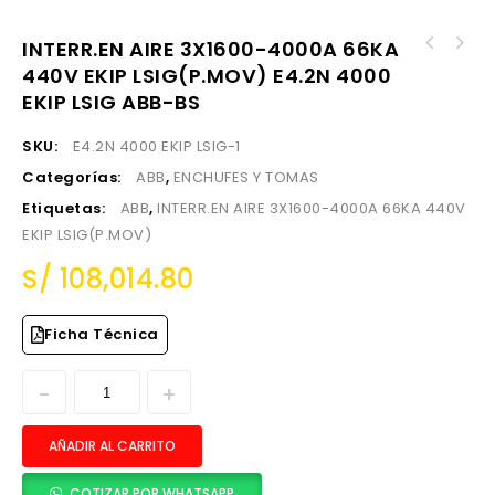
INTERR.EN AIRE 3X1600-4000A 66KA
INTERR.EN AIRE 3X1600-4000A 66KA 440V EKIP
440V EKIP LSIG(P.MOV) E4.2N 4000
INTERR.EN AIRE 3X2000-5000A 100KA 440V EKIP
LSIG(P.MOV) E4.2N 4000 EKIP LSIG ABB-BS
LSIG(P.MOV) E6.2H 5000 EKIP LSIG ABB-BS
EKIP LSIG ABB-BS
SKU:
E4.2N 4000 EKIP LSIG-1
Categorías:
ABB
,
ENCHUFES Y TOMAS
Etiquetas:
ABB
,
INTERR.EN AIRE 3X1600-4000A 66KA 440V
EKIP LSIG(P.MOV)
S/
108,014.80
Ficha Técnica
AÑADIR AL CARRITO
COTIZAR POR WHATSAPP