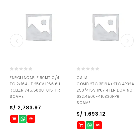
0
0
ENROLLACABLE 50MT C/4
CAJA
out
out
TC.2x16A+T 250V IP66 6H
COMB.2TC.3P16A+2TC.4P32A
of
of
ROLLER 745.5000-015-PR
250/415V IP67 4TER.DOMINO
5
5
SCAME
632.4500-416326HPR
SCAME
S/
2,783.97
S/
1,693.12