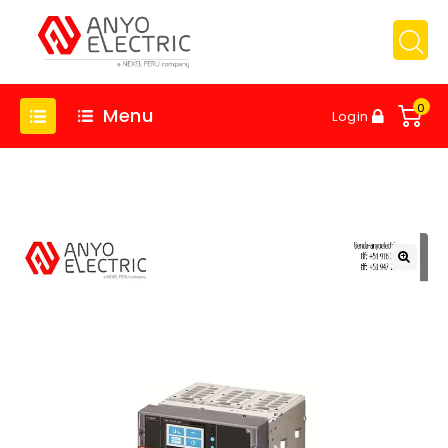
0
Menu
Login
🔍