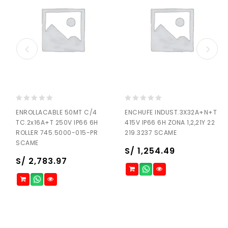
0
0
ENROLLACABLE 50MT C/4
ENCHUFE INDUST.3X32A+N+T
out
out
TC.2x16A+T 250V IP66 6H
415V IP66 6H ZONA 1,2,21Y 22
of
of
ROLLER 745.5000-015-PR
219.3237 SCAME
5
5
SCAME
S/
1,254.49
S/
2,783.97