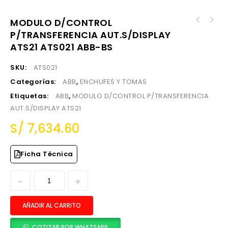
MODULO D/CONTROL
BLOQUE.DIFERENCIAL 4X63A, 30MA, 400V, TIPO A
P/TRANSFERENCIA AUT.S/DISPLAY
RELE DE APERTURA YO PARA E1.2..E6.2 220-
RIEL DIN DDA804A-63/0,3 ABB-BS
240VAC/DC YO E1.2..E6.2-XT7-XT ABB-BS
ATS21 ATS021 ABB-BS
SKU:
ATS021
Categorías:
ABB
,
ENCHUFES Y TOMAS
Etiquetas:
ABB
,
MODULO D/CONTROL P/TRANSFERENCIA
AUT.S/DISPLAY ATS21
S/
7,634.60
Ficha Técnica
AÑADIR AL CARRITO
COTIZAR POR WHATSAPP