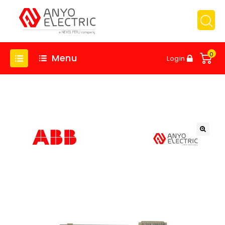
0
Menu
Login
🔍