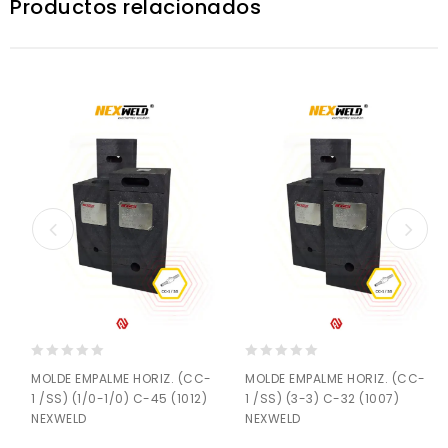
Productos relacionados
0
0
MOLDE EMPALME HORIZ. (CC-
MOLDE EMPALME HORIZ. (CC-
out
out
1 /SS) (1/0-1/0) C-45 (1012)
1 /SS) (3-3) C-32 (1007)
of
of
NEXWELD
NEXWELD
5
5