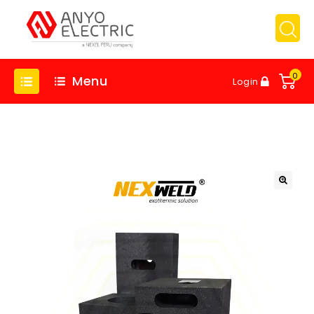
0
Menu
Login
🔍