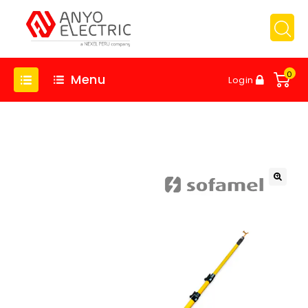
0
Menu
Login
🔍