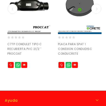
0
0
C77P CONDULET TIPO C
PLACA PARA SPAT 1
out
out
RECUBIERTA PVC 21/2´´
CONEXION CONDUDISC
of
of
PROCOAT
CONDUCRETE
5
5
Ayuda