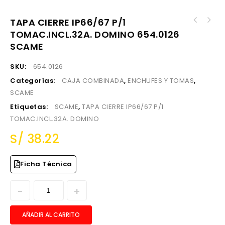
TAPA CIERRE IP66/67 P/1
TAPA CIERRE IP66/67 P/1 TOMAC.INCL.16A.
TOMAC.INCL.32A. DOMINO 654.0126
ENCHUFE INDUST.2X16A+T 130V IP67 4H OPTIMA
DOMINO 654.0125 SCAME
218.1630 SCAME
SCAME
SKU:
654.0126
Categorías:
CAJA COMBINADA
,
ENCHUFES Y TOMAS
,
SCAME
Etiquetas:
SCAME
,
TAPA CIERRE IP66/67 P/1
TOMAC.INCL.32A. DOMINO
S/
38.22
Ficha Técnica
AÑADIR AL CARRITO