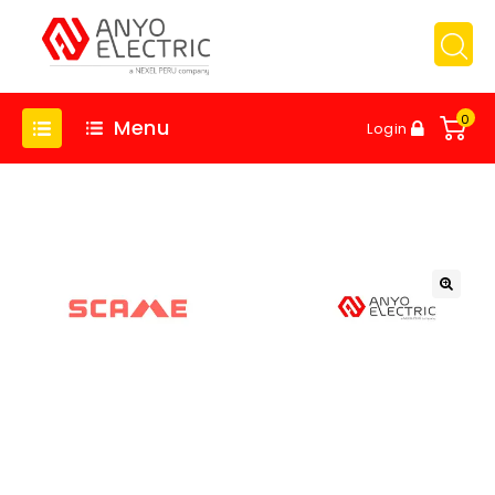
0
Menu
Login
🔍