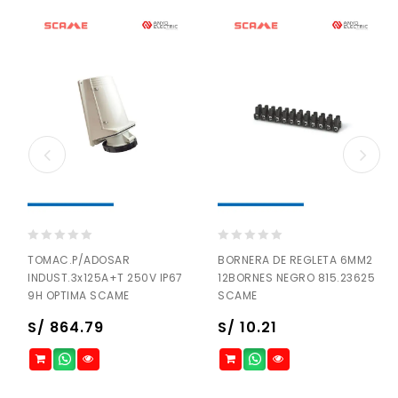
0
0
TOMAC.P/ADOSAR
BORNERA DE REGLETA 6MM2
out
out
INDUST.3x125A+T 250V IP67
12BORNES NEGRO 815.23625
of
of
9H OPTIMA SCAME
SCAME
5
5
S/
864.79
S/
10.21