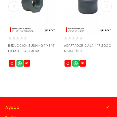
0
0
REDUCCION BUSHING 1″X3/4″
ADAPTADOR CAJA 4″ FLEDCO
out
out
FLEDCO SCH40/80
SCH40/80
of
of
5
5
Ayuda