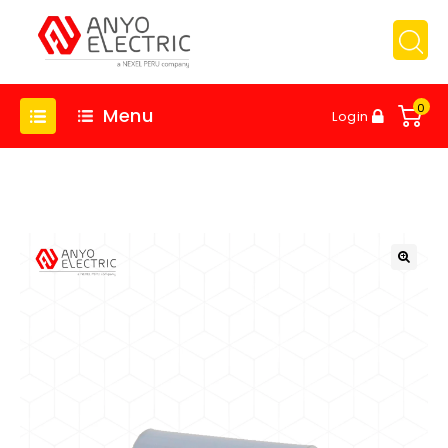
0
Menu
Login
🔍